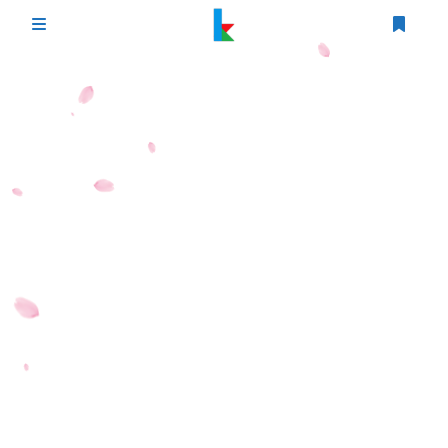
登录
首页
文章
游戏
追番
编程
时光轴
生活
友情链接
图床