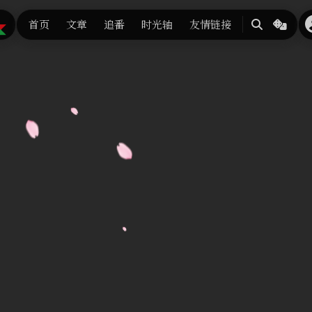
首页
文章
追番
时光轴
友情链接
搜
随
索
机
换
张
背
景