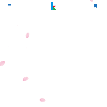
登录
首页
文章
游戏
追番
编程
时光轴
生活
友情链接
图床