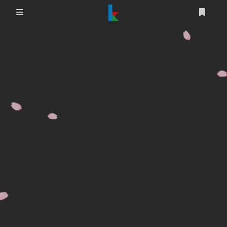
登录
首页
文章
游戏
追番
编程
时光轴
生活
友情链接
图床