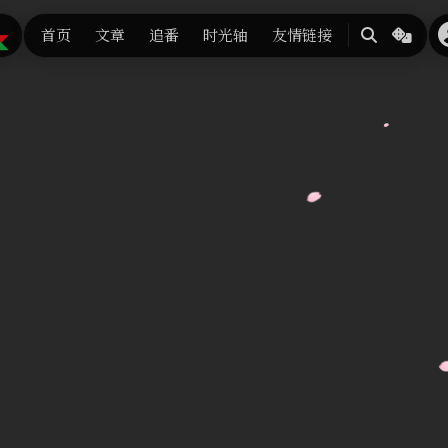
首页
文章
追番
时光轴
友情链接
搜
随
索
机
换
张
背
景