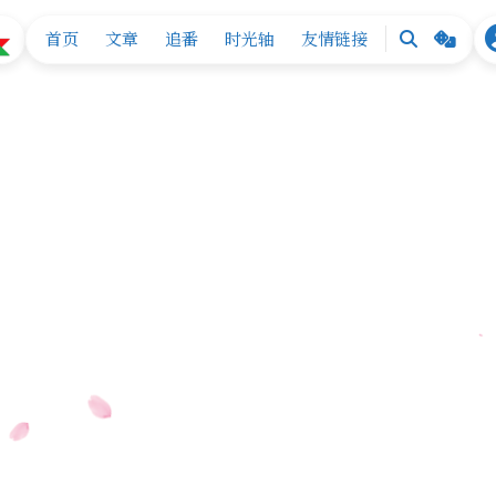
首页
文章
追番
时光轴
友情链接
搜
随
索
机
换
张
背
景