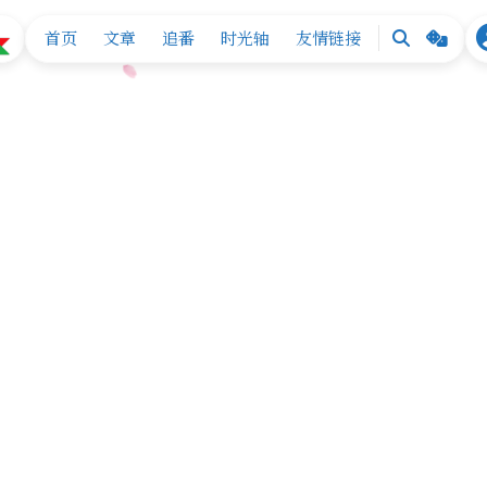
首页
文章
追番
时光轴
友情链接
搜
随
索
机
换
张
背
景