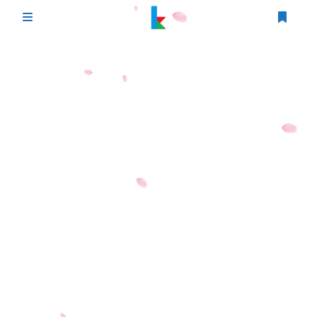
登录
首页
文章
游戏
追番
编程
时光轴
生活
友情链接
图床