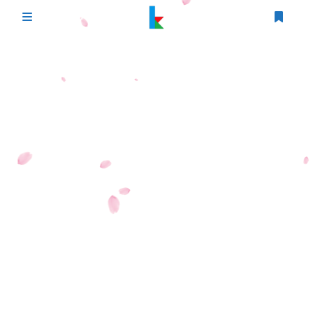
登录
首页
文章
游戏
追番
编程
时光轴
生活
友情链接
图床