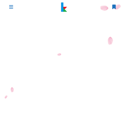
登录
首页
文章
游戏
追番
编程
时光轴
生活
友情链接
图床