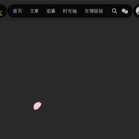
首页
文章
追番
时光轴
友情链接
搜
随
索
机
换
张
背
景