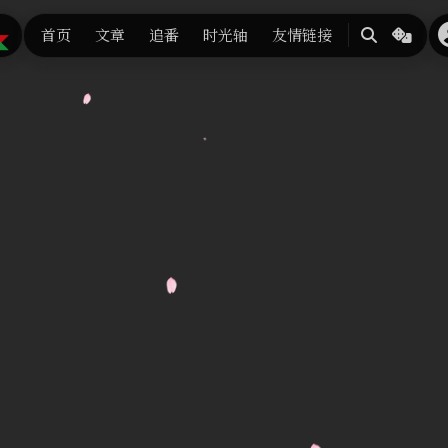
首页
文章
追番
时光轴
友情链接
搜
随
索
机
换
张
背
景