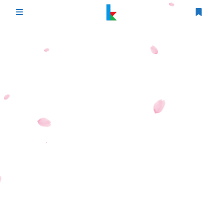
登录
首页
文章
游戏
追番
编程
时光轴
生活
友情链接
图床