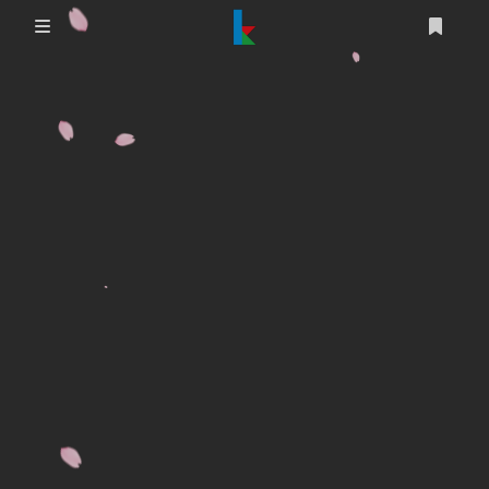
登录
首页
文章
游戏
追番
编程
时光轴
生活
友情链接
图床