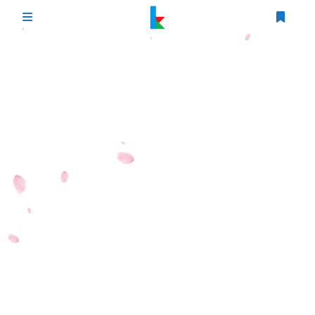
登录
首页
文章
游戏
追番
编程
时光轴
生活
友情链接
图床