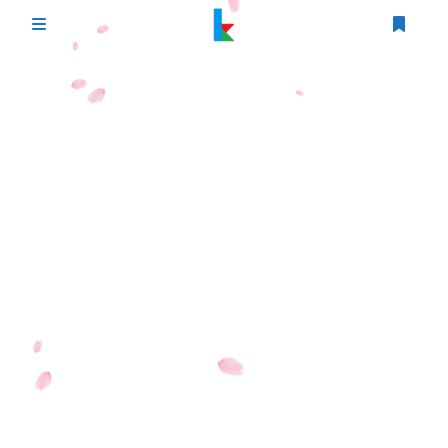
登录
首页
文章
游戏
追番
编程
时光轴
生活
友情链接
图床