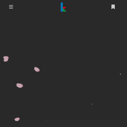
登录
首页
文章
游戏
追番
编程
时光轴
生活
友情链接
图床